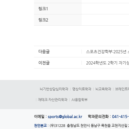
링크1
링크2
다음글
스포츠건강학부:2025년
이전글
2024학년도 2학기 자기
뇌기반상담심리학과
명상치료학과
뇌교육학과
브레인트
재테크·자산관리학과
AI융합학부
이메일 :
sports@global.ac.kr
학과문의전화 :
041-415
천안본교
: (우)31228 충청남도 천안시 동남구 목천읍 교천지산길 28